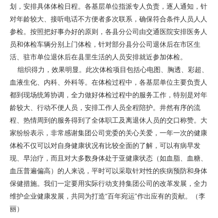
划，安排具体体检日程。各基层单位指派专人负责，逐人通知，针
对年龄较大、接听电话不方便者多次联系，确保符合条件人员人人
参检。按照把好事办好的原则，各县分公司由交通医院安排医务人
员和体检车辆分别上门体检，针对部分县分公司退休后在市区生
活、驻市单位退休后在县里生活的人员安排就近参加体检。
组织得力，效果明显。此次体检项目包括心电图、胸透、彩超、
血液生化、内科、外科等。在体检过程中，各基层单位主要负责人
都到现场统筹协调，全力做好体检过程中的服务工作，特别是对年
龄较大、行动不便人员，安排工作人员全程陪护。井然有序的流
程、热情周到的服务得到了全体职工及离退休人员的交口称赞。大
家纷纷表示，非常感谢集团公司党委的关心关爱，一年一次的健康
体检不仅可以对自身健康状况有比较全面的了解，可以有病早发
现、早治疗，而且对大多数身体处于亚健康状态（如血脂、血糖、
血压普遍偏高）的人来说，平时可以采取针对性的疾病预防和身体
保健措施。我们一定要用实际行动支持集团公司的改革发展，全力
维护企业健康发展，共同为打造“百年宛运”作出应有的贡献。（李
丽）