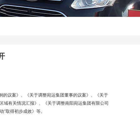
开
例的议案》、《关于调整宛运集团董事的议案》、《关于
城区域有关情况汇报》、《关于调整南阳宛运集团有限公司
动”取得初步成效》等。