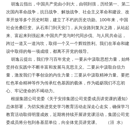
胡逸云指出，中国共产党由小到大，由弱到强，历经第一、第二
次国内革命战争，抗日战争、解放战争、社会主义革命和建设、改
革开放等多个历史时期，建立了不朽的历史功勋。100年来，中国
社会沧桑巨变。从石库门到天安门，从兴业路到复兴之路，从站起
来、富起来到强起来,中国共产党与时代同步伐、与人民共命运，
跨过一道又一道沟坎，取得一个又一个辉煌胜利。我们在革命和建
设中取得的每一项成绩，都离不开党的领导。
胡逸云提出，我们学习百年党史，一要从中汲取思想力量，始终
坚持在实践中不断丰富和发展马克思主义。二要从中汲取自信力
量，激发我们干事创业的内生力量；三要从中汲取精神力量。要把
红色革命精神等作为传承红色基因的载体，作为砥砺我们不忘初
心、牢记使命的不竭动力。
根据集团公司党委《关于安排集团公司党委成员讲党课的通知》
总体部署，为切实推进党史学习教育活动走深走心走实，确保学习
教育活动取得明显成效，近期将持续开展讲党课活动，集团公司党
委成员将分包到各基层单位，向全体党员讲党课。 （洹 水）